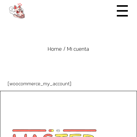
Skip
to
the
content
Home
Mi cuenta
[woocommerce_my_account]