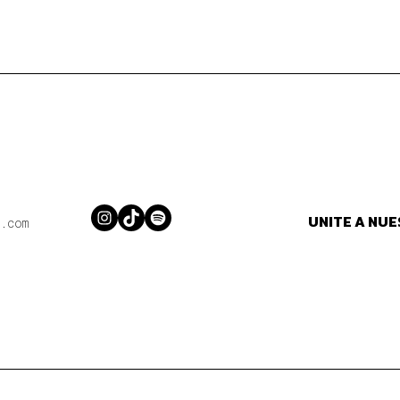
UNITE A NU
Instagram
TikTok
Spotify
.com